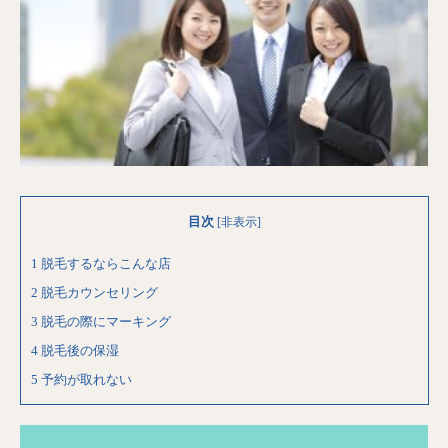
目次
[
非表示
]
1
脱毛するならこんな店
2
脱毛カウンセリング
3
脱毛の際にマーキング
4
脱毛後の保湿
5
予約が取れない